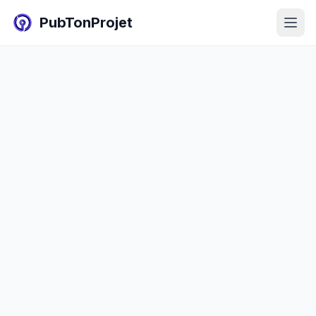
PubTonProjet
Liste des annonces
Publier une annonce
Blog
Connexion
Inscription