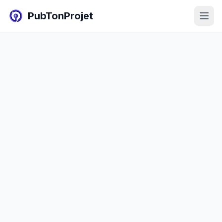
PubTonProjet
Liste des annonces
Publier une annonce
Blog
Connexion
Inscription